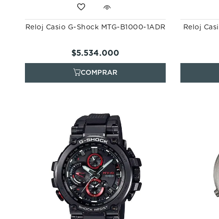
Reloj Casio G-Shock MTG-B1000-1ADR
Reloj Cas
$
5
.
534
.
000