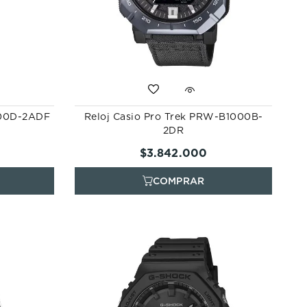
300D-2ADF
Reloj Casio Pro Trek PRW-B1000B-
2DR
$
3
.
842
.
000