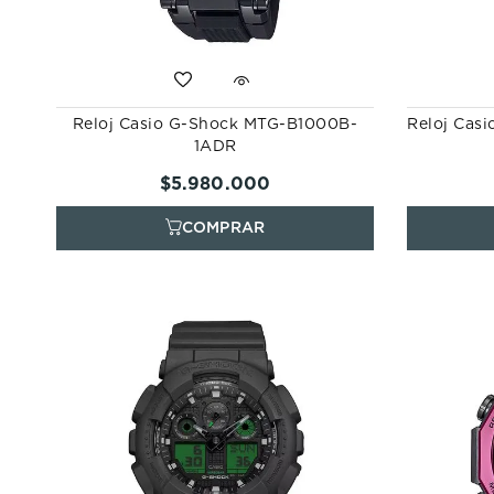
Reloj Casio G-Shock MTG-B1000B-
Reloj Cas
1ADR
$
5
.
980
.
000