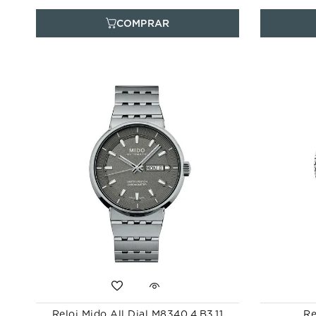
Reloj Mido All Dial M8340.4.B3.11
Re