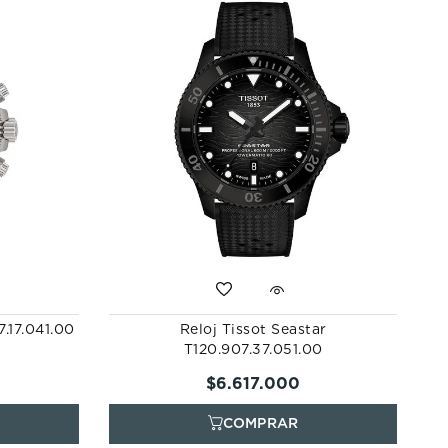
7.17.041.00
Reloj Tissot Seastar
T120.907.37.051.00
$
6
.
617
.
000