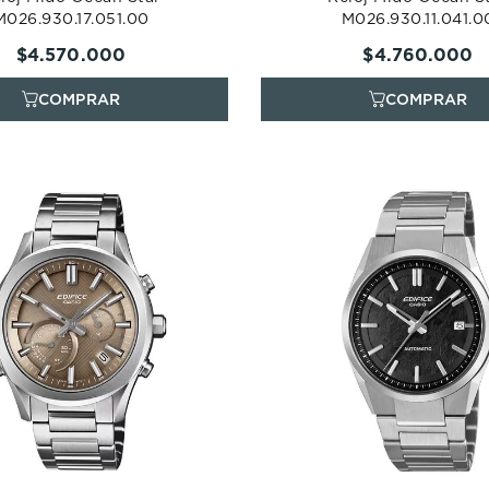
M026.930.17.051.00
M026.930.11.041.0
$
4
.
570
.
000
$
4
.
760
.
000