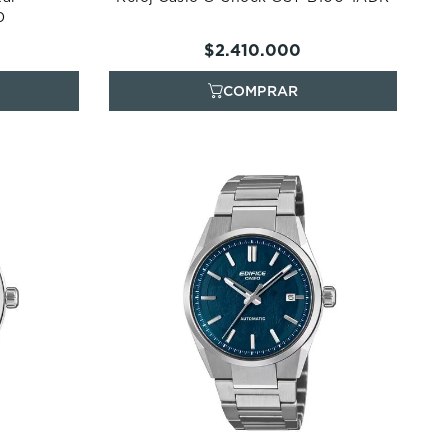
0
$
2
.
410
.
000