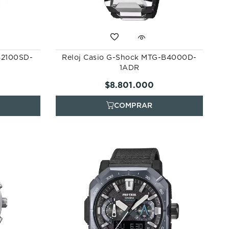
B2100SD-
Reloj Casio G-Shock MTG-B4000D-
1ADR
$
8
.
801
.
000