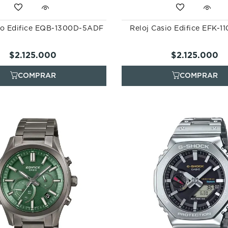
io Edifice EQB-1300D-5ADF
Reloj Casio Edifice EFK-
$
2
.
125
.
000
$
2
.
125
.
000