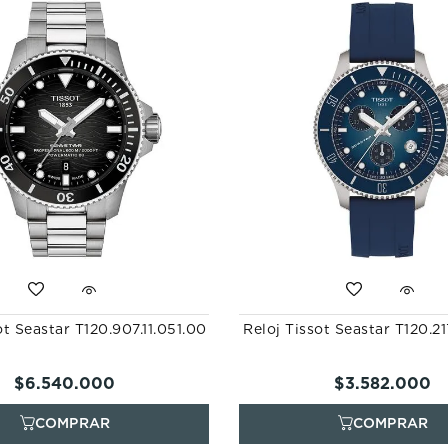
10
.
casio
ot Seastar T120.907.11.051.00
Reloj Tissot Seastar T120.21
$
6
.
540
.
000
$
3
.
582
.
000