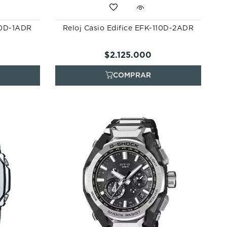
110D-1ADR
Reloj Casio Edifice EFK-110D-2ADR
$
2
.
125
.
000