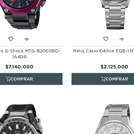
sio G-Shock MTG-B2000BD-
Reloj Casio Edifice EQB-1
1A4DR
$
7
.
140
.
000
$
2
.
125
.
000