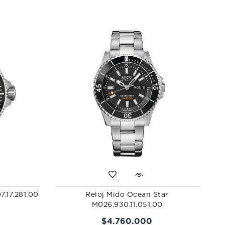
7.17.281.00
Reloj Mido Ocean Star
M026.930.11.051.00
$
4
.
760
.
000