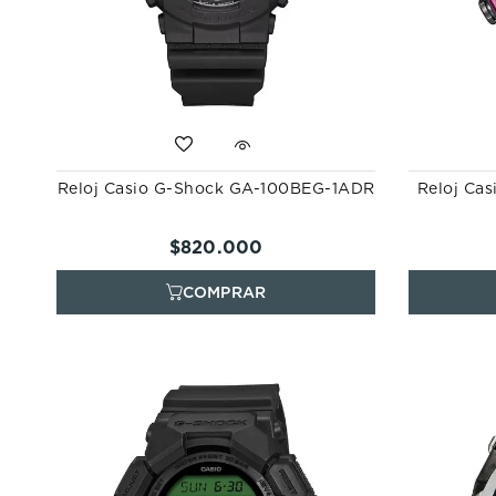
Reloj Casio G-Shock GA-100BEG-1ADR
Reloj Ca
$
820
.
000