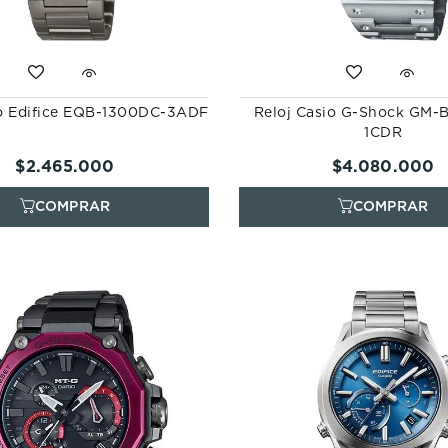
io Edifice EQB-1300DC-3ADF
Reloj Casio G-Shock GM-
1CDR
$
2
.
465
.
000
$
4
.
080
.
000