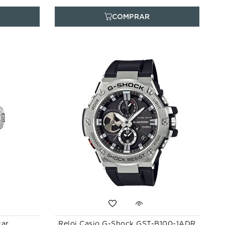
tar
Reloj Casio G-Shock GST-B100-1ADR