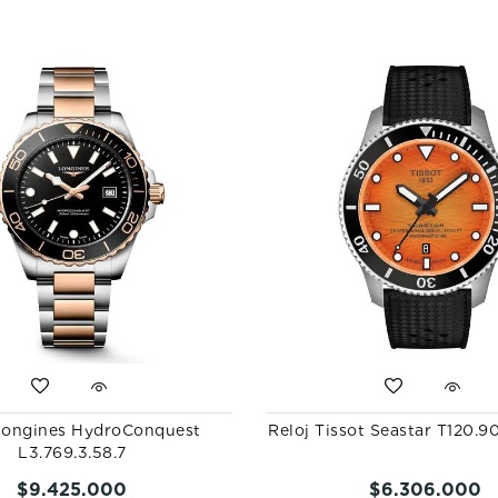
Longines HydroConquest
Reloj Tissot Seastar T120.90
L3.769.3.58.7
$
9
.
425
.
000
$
6
.
306
.
000