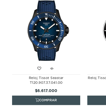
Reloj Tissot Seastar
Reloj Tiss
T120.907.37.041.00
$
6
.
617
.
000