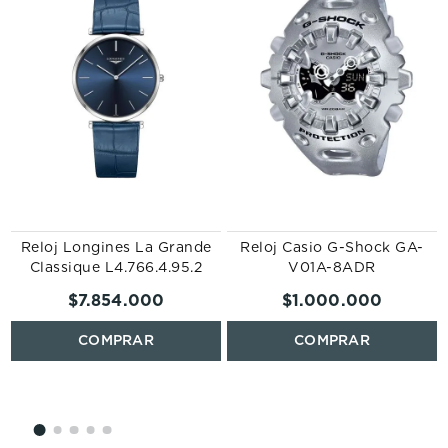
Reloj Longines La Grande
Reloj Casio G-Shock GA-
Classique L4.766.4.95.2
V01A-8ADR
$
7
.
854
.
000
$
1
.
000
.
000