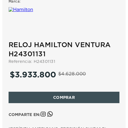
Marca:
7
.
prx
8
.
hamilton
9
.
mido
10
.
casio
RELOJ HAMILTON VENTURA
H24301131
Referencia
:
H24301131
$
3
.
933
.
800
$
4
.
628
.
000
COMPARTE EN: