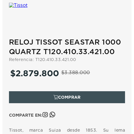
7
.
prc
8
.
hamilton
9
.
mido
10
.
casio
RELOJ TISSOT SEASTAR 1000
QUARTZ T120.410.33.421.00
Referencia
:
T120.410.33.421.00
$
2
.
879
.
800
$
3
.
388
.
000
COMPARTE EN:
Tissot, marca Suiza desde 1853. Su lema