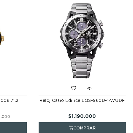
.008.71.2
Reloj Casio Edifice EQS-960D-1AVUDF
$
1
.
190
.
000
6
.
000