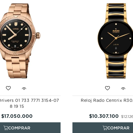
Drivers 01 733 7771 3154-07
Reloj Rado Centrix R30
8 19 15
$
17
.
050
.
000
$
10
.
307
.
100
$
12
.
12