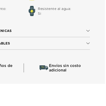
nto
:
Resistente al agua
:
Si
CNICAS
ABLES
ños de
Envíos sin costo
adicional