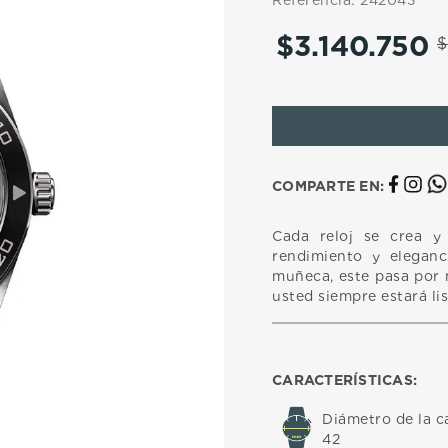
Referencia
:
242043
10
.
casio
$
3
.
140
.
750
$
COMPARTE EN:
Cada reloj se crea y 
rendimiento y eleganc
muñeca, este pasa por 
usted siempre estará li
CARACTERÍSTICAS:
Diámetro de la c
42