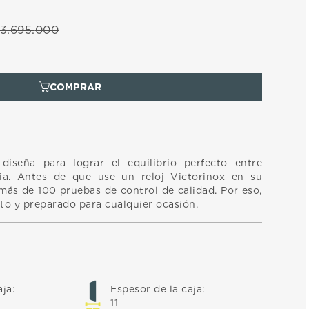
3
.
695
.
000
diseña para lograr el equilibrio perfecto entre
ia. Antes de que use un reloj Victorinox en su
más de 100 pruebas de control de calidad. Por eso,
sto y preparado para cualquier ocasión.
aja
:
Espesor de la caja
:
11