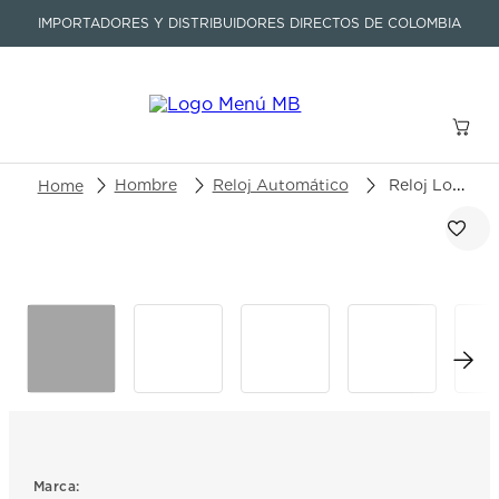
IMPORTADORES Y DISTRIBUIDORES DIRECTOS DE COLOMBIA
Buscar un producto o artículo
Hombre
Reloj Automático
Reloj Longines Master Collection L2.739.4.71.3
TÉRMINOS MÁS BUSCADOS
1
.
seastar
2
.
aviation
3
.
integral
4
.
tissot
5
.
longines
6
.
prc
Marca: