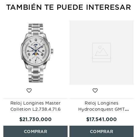
TAMBIÉN TE PUEDE INTERESAR
Reloj Longines Master
Reloj Longines
Colletion L2.738.4.71.6
Hydroconquest GMT
L3.890.4.96.6
$
21
.
730
.
000
$
17
.
541
.
000