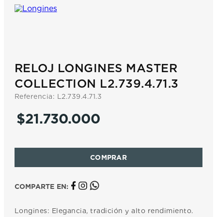
7
.
prx
8
.
hamilton
9
.
mido
10
.
casio
RELOJ LONGINES MASTER
COLLECTION L2.739.4.71.3
Referencia
:
L2.739.4.71.3
$
21
.
730
.
000
COMPARTE EN:
Longines: Elegancia, tradición y alto rendimiento.