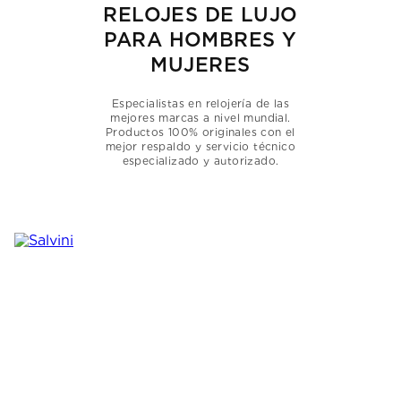
7
.
prx
RELOJES DE LUJO
PARA HOMBRES Y
8
.
hamilton
MUJERES
9
.
mido
10
.
casio
Especialistas en relojería de las
mejores marcas a nivel mundial.
Productos 100% originales con el
mejor respaldo y servicio técnico
especializado y autorizado.
DESCUBRE LAS
CREACIONES
DE JOYERÍA SALVINI
Ver más