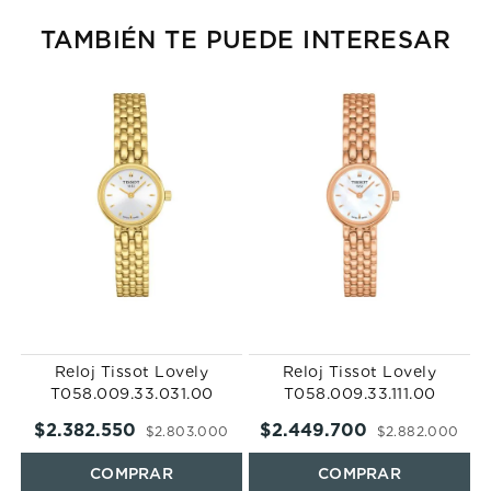
TAMBIÉN TE PUEDE INTERESAR
Reloj Tissot Lovely
Reloj Tissot Lovely
T058.009.33.031.00
T058.009.33.111.00
$
2
.
382
.
550
$
2
.
449
.
700
$
2
.
803
.
000
$
2
.
882
.
000