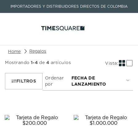
IMPORTADORES Y DISTRIBUIDORES DIRECTOS DE COLOMBIA
Buscar un producto o artículo
Regalos
Mostrando
1
-
4
de
4
artículos
TÉRMINOS MÁS BUSCADOS
1
.
seastar
Ordenar
FECHA DE
por
LANZAMIENTO
2
.
aviation
3
.
tissot
4
.
integral
5
.
longines
6
.
prx