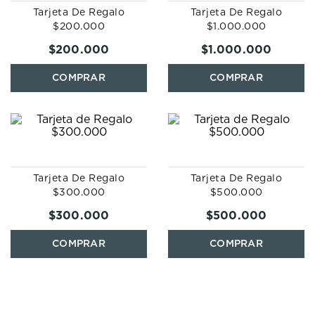
7
.
prc
Tarjeta De Regalo
Tarjeta De Regalo
$200.000
$1.000.000
8
.
hamilton
$
200
.
000
$
1
.
000
.
000
9
.
mido
10
.
casio
Tarjeta De Regalo
Tarjeta De Regalo
$300.000
$500.000
$
300
.
000
$
500
.
000