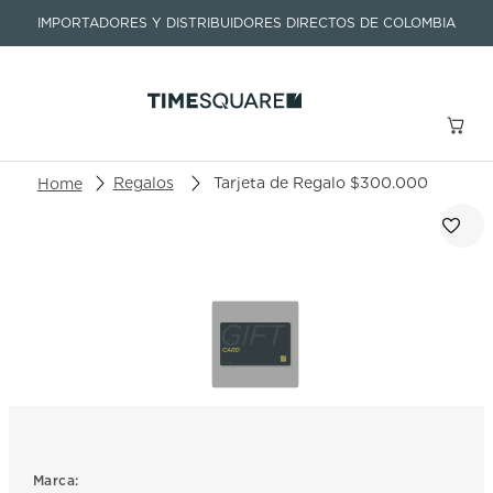
IMPORTADORES Y DISTRIBUIDORES DIRECTOS DE COLOMBIA
Buscar un producto o artículo
Regalos
Tarjeta de Regalo $300.000
TÉRMINOS MÁS BUSCADOS
1
.
seastar
2
.
aviation
3
.
integral
4
.
tissot
5
.
longines
6
.
prx
Marca: