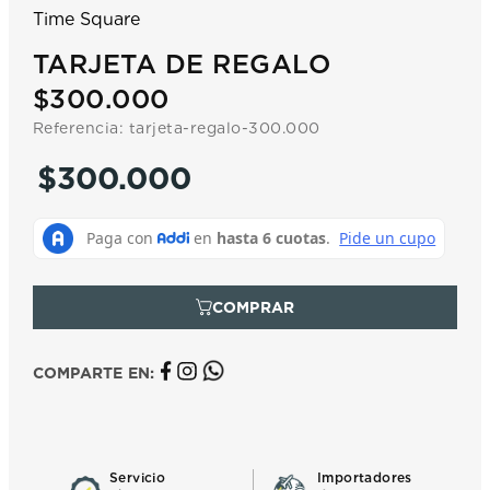
7
.
prc
Time Square
8
.
hamilton
TARJETA DE REGALO
9
.
mido
$300.000
10
.
casio
Referencia
:
tarjeta-regalo-300.000
$
300
.
000
COMPARTE EN:
Servicio
Importadores