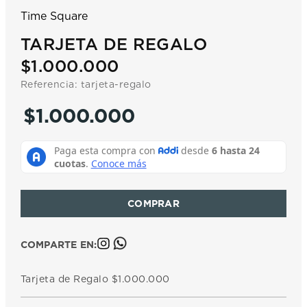
7
.
prx
Time Square
8
.
mido
TARJETA DE REGALO
9
.
hamilton
$1.000.000
10
.
casio
Referencia
:
tarjeta-regalo
$
1
.
000
.
000
COMPARTE EN:
Tarjeta de Regalo $1.000.000