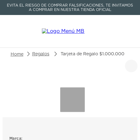
EVITA EL RIESGO DE COMPRAR FALSIFICACIONES, TE INVITAMOS
A COMPRAR EN NUESTRA TIENDA OFICIAL
Buscar un producto o artículo
Regalos
Tarjeta de Regalo $1.000.000
TÉRMINOS MÁS BUSCADOS
1
.
seastar
2
.
aviation
3
.
tissot
4
.
integral
5
.
longines
6
.
prc
Marca: