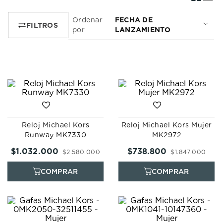
7
.
prx
Ordenar
FECHA DE
8
.
hamilton
por
LANZAMIENTO
9
.
mido
10
.
casio
Reloj Michael Kors
Reloj Michael Kors Mujer
Runway MK7330
MK2972
$
1
.
032
.
000
$
738
.
800
$
2
.
580
.
000
$
1
.
847
.
000