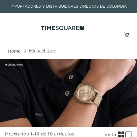
IMPORTADORES Y DISTRIBUIDORES DIRECTOS DE COLOMBIA
Buscar un producto o artículo
Michael Kors
TÉRMINOS MÁS BUSCADOS
1
.
seastar
2
.
aviation
3
.
integral
4
.
tissot
5
.
longines
6
.
prc
Mostrando
1
-
10
de
10
artículos