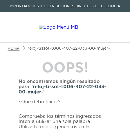
IMPORTADORES Y DISTRIBUIDORES DIRECTOS DE COLOMBIA
Buscar un producto o artículo
reloj-tissot-t006-407-22-033-00-mujer-
OOPS!
TÉRMINOS MÁS BUSCADOS
1
.
seastar
No encontramos ningún resultado
2
.
aviation
para "
reloj-tissot-t006-407-22-033-
00-mujer-
"
3
.
tissot
¿Qué debo hacer?
4
.
integral
5
.
longines
Comprueba los términos ingresados
Intenta utilizar una sola palabra
6
.
prc
Utiliza términos genéricos en la