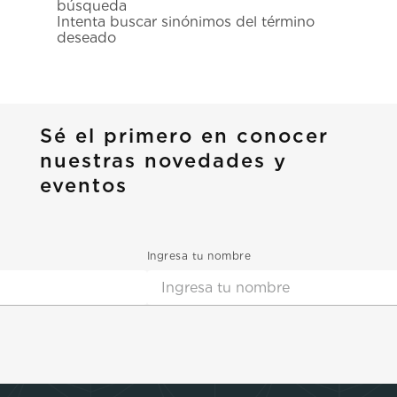
búsqueda
7
.
prx
Intenta buscar sinónimos del término
deseado
8
.
mido
9
.
hamilton
10
.
casio
Sé el primero en conocer
nuestras novedades y
eventos
Ingresa tu nombre