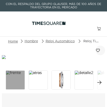
CON EL RESPALDO DEL GRUPO GLAUSER, MÁS DE 100 AÑOS DE
TRAYECTORIA EN EL MERCADO
Buscar un producto o artículo
Hombre
Reloj Automático
Reloj Tissot T-Gold T931.407.41.041.00
TÉRMINOS MÁS BUSCADOS
1
.
seastar
2
.
aviation
3
.
integral
4
.
tissot
5
.
longines
6
.
prc