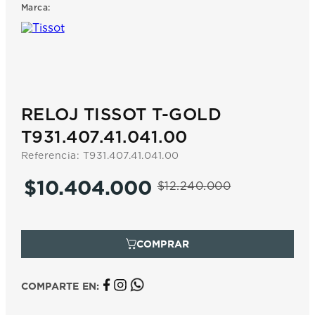
Marca:
7
.
prx
8
.
hamilton
9
.
mido
10
.
casio
RELOJ TISSOT T-GOLD
T931.407.41.041.00
Referencia
:
T931.407.41.041.00
$
10
.
404
.
000
$
12
.
240
.
000
COMPARTE EN: