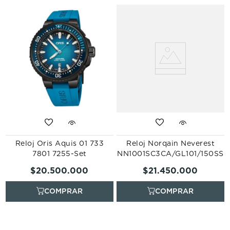
Reloj Oris Aquis 01 733
Reloj Norqain Neverest
7801 7255-Set
NN1001SC3CA/GL101/150SS
$
20
.
500
.
000
$
21
.
450
.
000