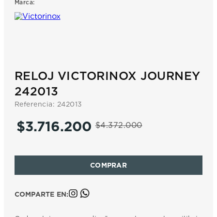
Marca:
7
.
prx
8
.
mido
9
.
hamilton
10
.
casio
RELOJ VICTORINOX JOURNEY
242013
Referencia
:
242013
$
3
.
716
.
200
$
4
.
372
.
000
COMPARTE EN: