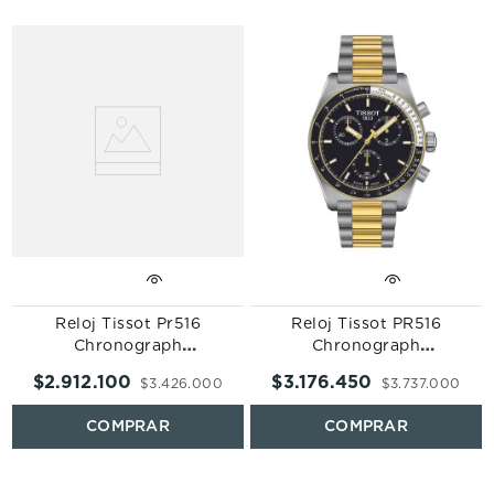
Reloj Tissot Pr516
Reloj Tissot PR516
Chronograph
Chronograph
T149.417.11.041.00
T149.417.22.051.00
$
2
.
912
.
100
$
3
.
176
.
450
$
3
.
426
.
000
$
3
.
737
.
000