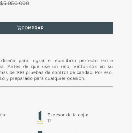
$
5
.
050
.
000
diseña para lograr el equilibrio perfecto entre
ia. Antes de que use un reloj Victorinox en su
más de 100 pruebas de control de calidad. Por eso,
sto y preparado para cualquier ocasión.
aja
:
Espesor de la caja
:
11