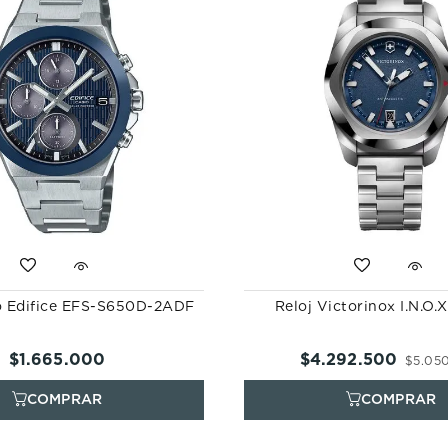
io Edifice EFS-S650D-2ADF
Reloj Victorinox I.N.O.
$
1
.
665
.
000
$
4
.
292
.
500
$
5
.
05