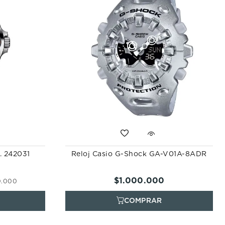
X. 242031
Reloj Casio G-Shock GA-V01A-8ADR
$
1
.
000
.
000
0
.
000