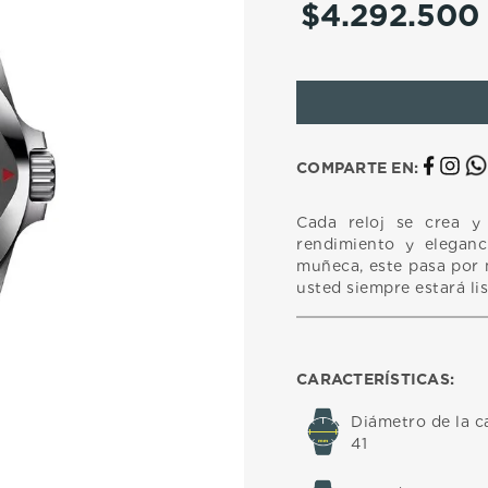
$
4
.
292
.
500
10
.
casio
COMPARTE EN:
Cada reloj se crea y 
rendimiento y eleganc
muñeca, este pasa por 
usted siempre estará li
CARACTERÍSTICAS:
Diámetro de la c
41