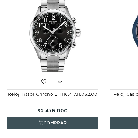
Reloj Tissot Chrono L T116.417.11.052.00
Reloj Cas
$
2
.
476
.
000