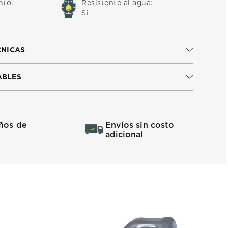
nto
:
Resistente al agua
:
Si
CNICAS
ABLES
ños de
Envíos sin costo
adicional