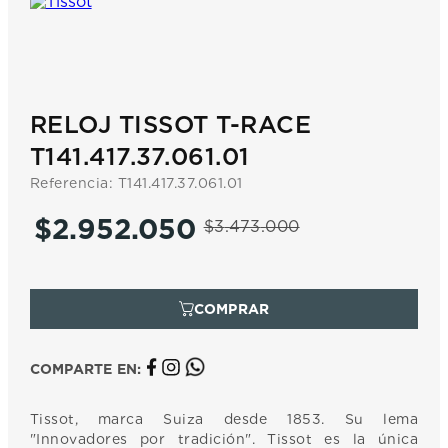
RELOJ TISSOT T-RACE
T141.417.37.061.01
Referencia
:
T141.417.37.061.01
$
2
.
952
.
050
$
3
.
473
.
000
COMPARTE EN:
Tissot, marca Suiza desde 1853. Su lema
"Innovadores por tradición". Tissot es la única