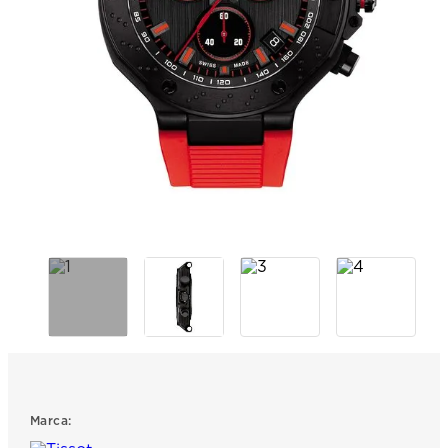
7
.
prx
8
.
hamilton
9
.
mido
10
.
casio
Marca: