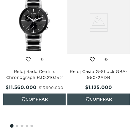
Reloj Rado Centrix
Reloj Casio G-Shock GBA-
Chronograph R30.210.15.2
950-2ADR
$
11
.
560
.
000
$
1
.
125
.
000
$
13
.
600
.
000