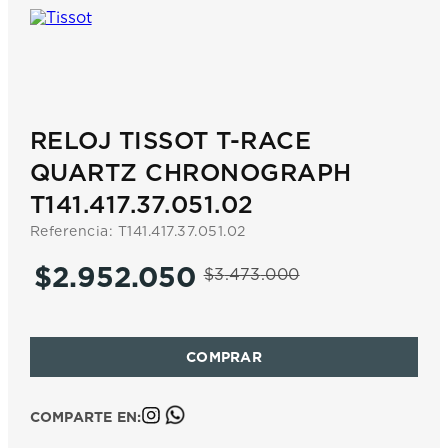
7
.
prx
8
.
mido
9
.
hamilton
10
.
casio
RELOJ TISSOT T-RACE
QUARTZ CHRONOGRAPH
T141.417.37.051.02
Referencia
:
T141.417.37.051.02
$
2
.
952
.
050
$
3
.
473
.
000
COMPARTE EN: