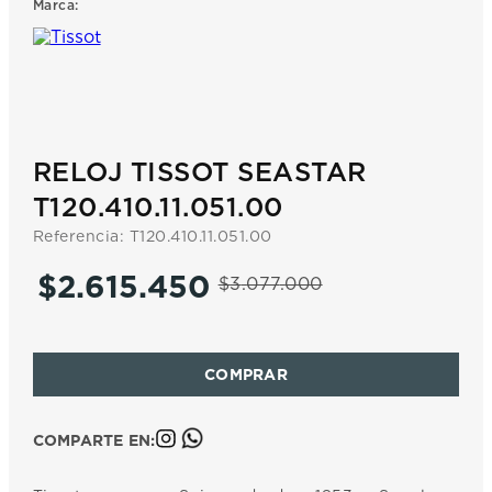
Marca:
7
.
prc
8
.
hamilton
9
.
mido
10
.
casio
RELOJ TISSOT SEASTAR
T120.410.11.051.00
Referencia
:
T120.410.11.051.00
$
2
.
615
.
450
$
3
.
077
.
000
COMPARTE EN: