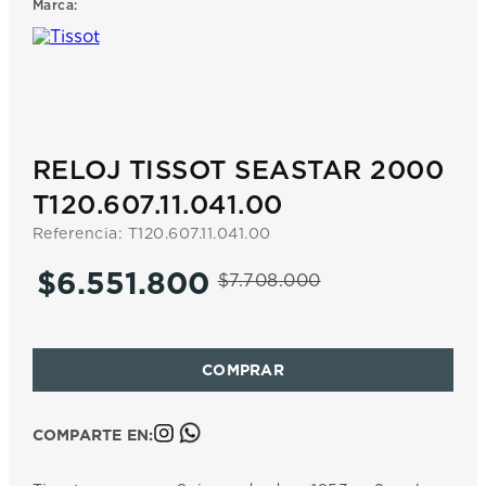
Marca:
7
.
prc
8
.
hamilton
9
.
mido
10
.
casio
RELOJ TISSOT SEASTAR 2000
T120.607.11.041.00
Referencia
:
T120.607.11.041.00
$
6
.
551
.
800
$
7
.
708
.
000
COMPARTE EN: