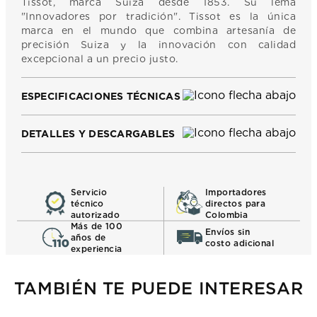
Tissot, marca Suiza desde 1853. Su lema
"Innovadores por tradición". Tissot es la única
marca en el mundo que combina artesanía de
precisión Suiza y la innovación con calidad
excepcional a un precio justo.
ESPECIFICACIONES TÉCNICAS
DETALLES Y DESCARGABLES
Servicio
Importadores
técnico
directos para
autorizado
Colombia
Más de 100
Envíos sin
años de
costo adicional
experiencia
TAMBIÉN TE PUEDE INTERESAR