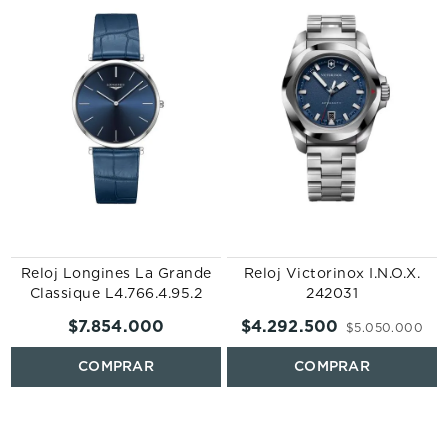
Reloj Longines La Grande
Reloj Victorinox I.N.O.X.
Classique L4.766.4.95.2
242031
$
7
.
854
.
000
$
4
.
292
.
500
$
5
.
050
.
000