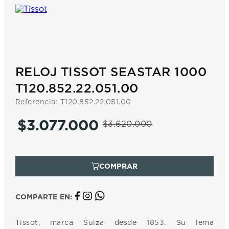
7
.
prc
8
.
hamilton
9
.
mido
10
.
casio
RELOJ TISSOT SEASTAR 1000
T120.852.22.051.00
Referencia
:
T120.852.22.051.00
$
3
.
077
.
000
$
3
.
620
.
000
COMPARTE EN:
Tissot, marca Suiza desde 1853. Su lema