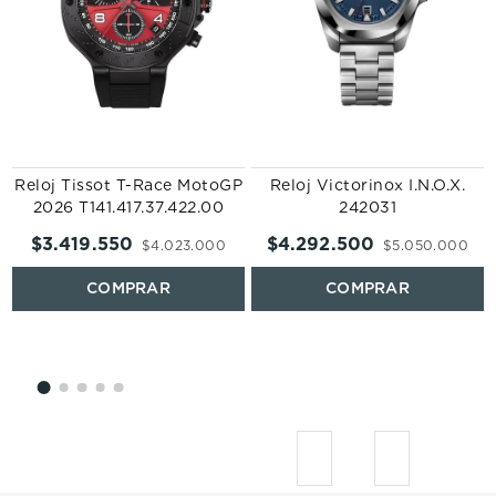
Reloj Tissot T-Race MotoGP
Reloj Victorinox I.N.O.X.
2026 T141.417.37.422.00
242031
$
3
.
419
.
550
$
4
.
292
.
500
$
4
.
023
.
000
$
5
.
050
.
000