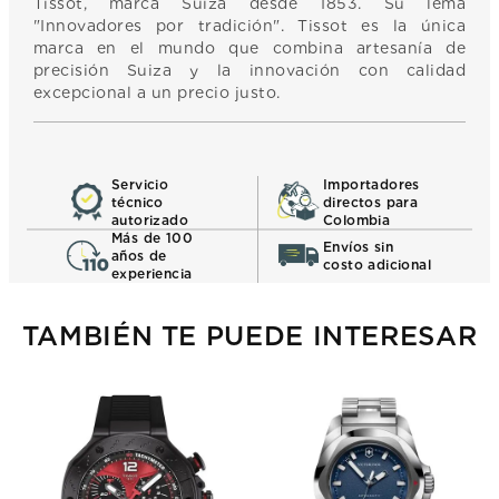
Tissot, marca Suiza desde 1853. Su lema
"Innovadores por tradición". Tissot es la única
marca en el mundo que combina artesanía de
precisión Suiza y la innovación con calidad
excepcional a un precio justo.
Servicio
Importadores
técnico
directos para
autorizado
Colombia
Más de 100
Envíos sin
años de
costo adicional
experiencia
TAMBIÉN TE PUEDE INTERESAR