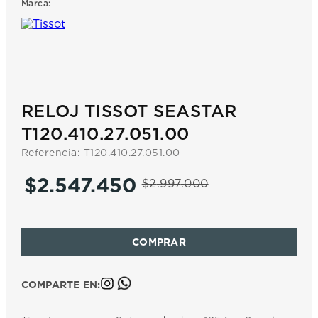
Marca:
7
.
prx
8
.
mido
9
.
hamilton
10
.
casio
RELOJ TISSOT SEASTAR
T120.410.27.051.00
Referencia
:
T120.410.27.051.00
$
2
.
547
.
450
$
2
.
997
.
000
COMPARTE EN: