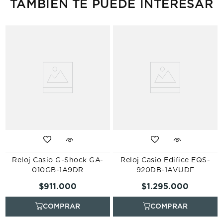
TAMBIÉN TE PUEDE INTERESAR
Reloj Casio G-Shock GA-
Reloj Casio Edifice EQS-
010GB-1A9DR
920DB-1AVUDF
$
911
.
000
$
1
.
295
.
000