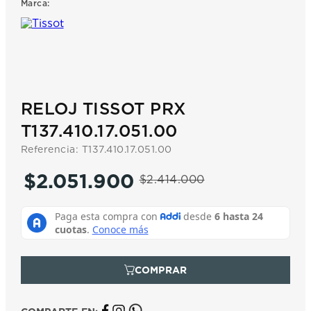
Marca:
7
.
prc
8
.
hamilton
9
.
mido
10
.
casio
RELOJ TISSOT PRX
T137.410.17.051.00
Referencia
:
T137.410.17.051.00
$
2
.
051
.
900
$
2
.
414
.
000