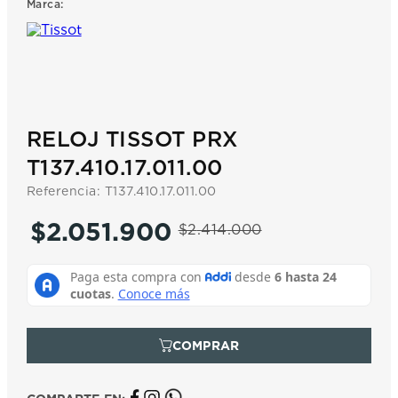
Marca:
7
.
prx
8
.
hamilton
9
.
mido
10
.
casio
RELOJ TISSOT PRX
T137.410.17.011.00
Referencia
:
T137.410.17.011.00
$
2
.
051
.
900
$
2
.
414
.
000