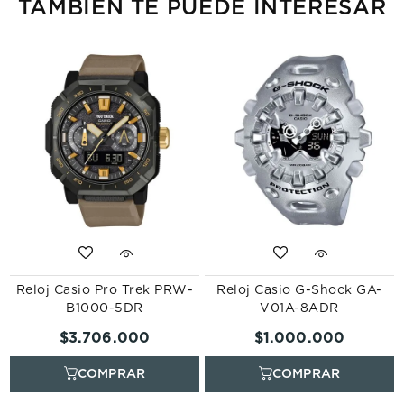
TAMBIÉN TE PUEDE INTERESAR
Reloj Casio Pro Trek PRW-
Reloj Casio G-Shock GA-
B1000-5DR
V01A-8ADR
$
3
.
706
.
000
$
1
.
000
.
000