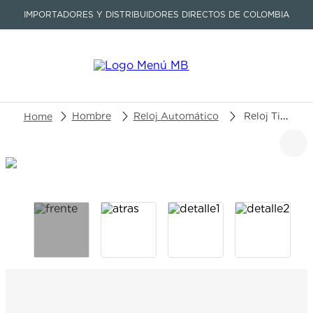
IMPORTADORES Y DISTRIBUIDORES DIRECTOS DE COLOMBIA
Buscar un producto o artículo
Hombre
Reloj Automático
Reloj Tissot Prx Powermatic 80 T137.407.33.021.00
TÉRMINOS MÁS BUSCADOS
1
.
seastar
2
.
aviation
3
.
integral
4
.
tissot
5
.
longines
6
.
prc