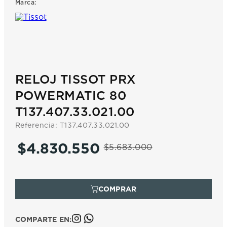
Marca:
7
.
prx
8
.
hamilton
9
.
mido
10
.
casio
RELOJ TISSOT PRX
POWERMATIC 80
T137.407.33.021.00
Referencia
:
T137.407.33.021.00
$
4
.
830
.
550
$
5
.
683
.
000
COMPARTE EN: