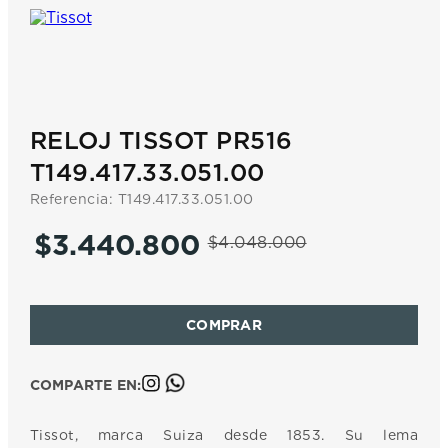
7
.
prc
8
.
hamilton
9
.
mido
10
.
casio
RELOJ TISSOT PR516
T149.417.33.051.00
Referencia
:
T149.417.33.051.00
$
3
.
440
.
800
$
4
.
048
.
000
COMPARTE EN:
Tissot, marca Suiza desde 1853. Su lema