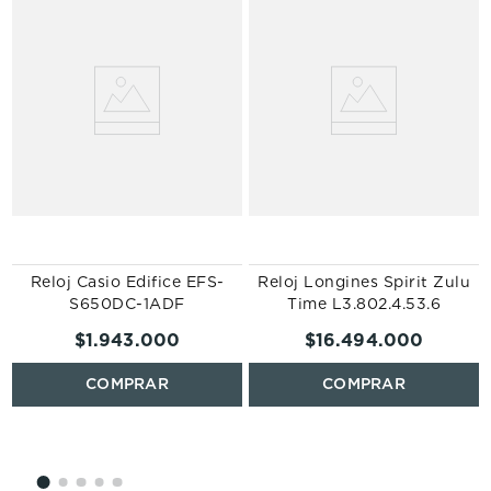
Reloj Casio Edifice EFS-
Reloj Longines Spirit Zulu
S650DC-1ADF
Time L3.802.4.53.6
$
1
.
943
.
000
$
16
.
494
.
000