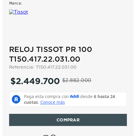
Marca:
7
.
prx
8
.
hamilton
9
.
mido
10
.
casio
RELOJ TISSOT PR 100
T150.417.22.031.00
Referencia
:
T150.417.22.031.00
$
2
.
449
.
700
$
2
.
882
.
000