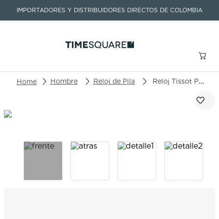
IMPORTADORES Y DISTRIBUIDORES DIRECTOS DE COLOMBIA
Buscar un producto o artículo
Hombre
Reloj de Pila
Reloj Tissot Pr 100 T150.410.11.091.00
TÉRMINOS MÁS BUSCADOS
1
.
seastar
2
.
aviation
3
.
integral
4
.
tissot
5
.
longines
6
.
prc