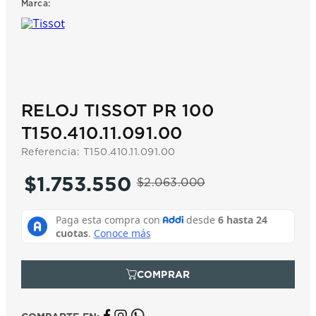
Marca:
7
.
prx
8
.
hamilton
9
.
mido
10
.
casio
RELOJ TISSOT PR 100
T150.410.11.091.00
Referencia
:
T150.410.11.091.00
$
1
.
753
.
550
$
2
.
063
.
000