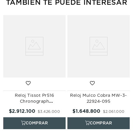
TAMBIÉN TE PUEDE INTERESAR
Reloj Tissot Pr516
Reloj Mulco Cobra MW-3-
Chronograph
22924-095
T149.417.11.041.00
$
2
.
912
.
100
$
1
.
648
.
800
$
3
.
426
.
000
$
2
.
061
.
000