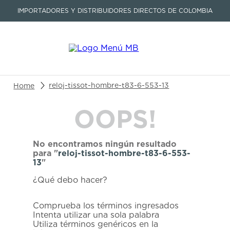
IMPORTADORES Y DISTRIBUIDORES DIRECTOS DE COLOMBIA
Buscar un producto o artículo
reloj-tissot-hombre-t83-6-553-13
OOPS!
TÉRMINOS MÁS BUSCADOS
1
.
seastar
No encontramos ningún resultado
2
.
aviation
para "
reloj-tissot-hombre-t83-6-553-
13
"
3
.
tissot
¿Qué debo hacer?
4
.
integral
5
.
longines
Comprueba los términos ingresados
Intenta utilizar una sola palabra
6
.
prc
Utiliza términos genéricos en la