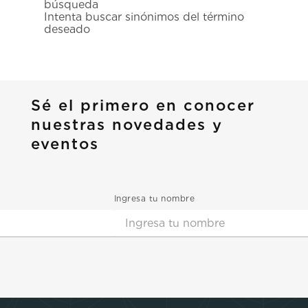
búsqueda
7
.
prx
Intenta buscar sinónimos del término
deseado
8
.
mido
9
.
hamilton
10
.
casio
Sé el primero en conocer
nuestras novedades y
eventos
Ingresa tu nombre