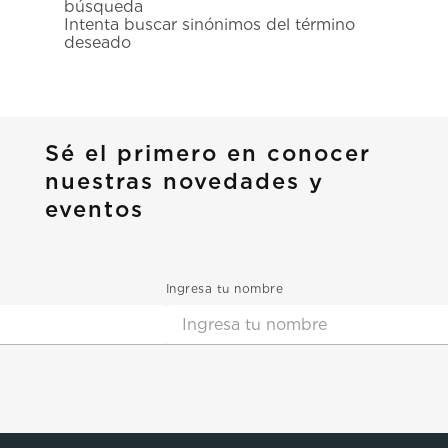
búsqueda
7
.
prx
Intenta buscar sinónimos del término
deseado
8
.
mido
9
.
hamilton
10
.
casio
Sé el primero en conocer
nuestras novedades y
eventos
Ingresa tu nombre