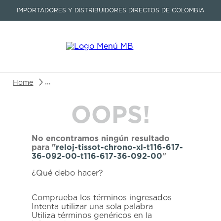
IMPORTADORES Y DISTRIBUIDORES DIRECTOS DE COLOMBIA
Buscar un producto o artículo
reloj-tissot-chrono-xl-t116-617-36-092-00-t116-6
OOPS!
TÉRMINOS MÁS BUSCADOS
1
.
seastar
No encontramos ningún resultado
2
.
aviation
para "
reloj-tissot-chrono-xl-t116-617-
36-092-00-t116-617-36-092-00
"
3
.
tissot
¿Qué debo hacer?
4
.
integral
5
.
longines
Comprueba los términos ingresados
Intenta utilizar una sola palabra
6
.
prc
Utiliza términos genéricos en la