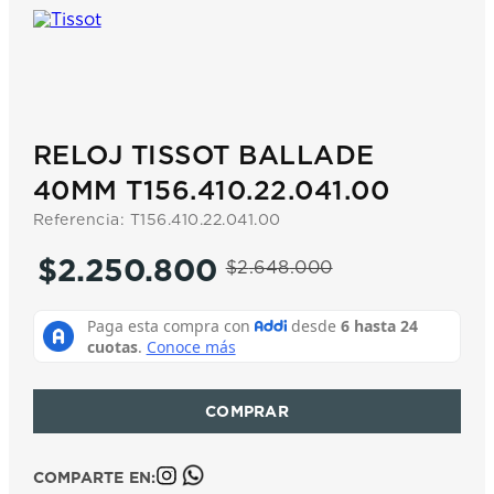
7
.
prx
8
.
mido
9
.
hamilton
10
.
casio
RELOJ TISSOT BALLADE
40MM T156.410.22.041.00
Referencia
:
T156.410.22.041.00
$
2
.
250
.
800
$
2
.
648
.
000
COMPARTE EN: