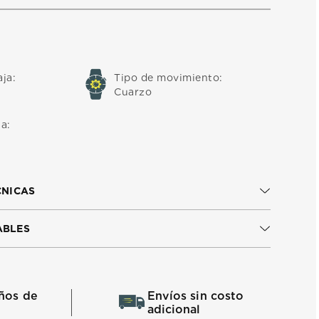
aja
:
Tipo de movimiento
:
Cuarzo
ua
:
CNICAS
ABLES
ños de
Envíos sin costo
adicional