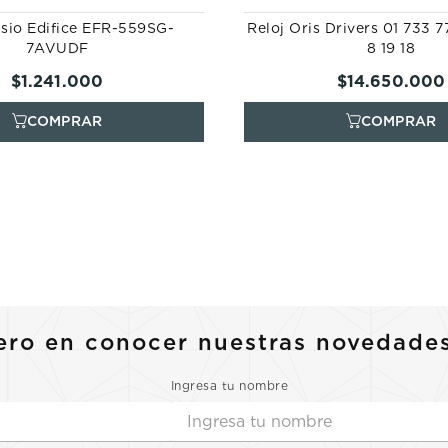
asio Edifice EFR-559SG-
Reloj Oris Drivers 01 733 
7AVUDF
8 19 18
$
1
.
241
.
000
$
14
.
650
.
000
ero en conocer nuestras novedade
Ingresa tu nombre