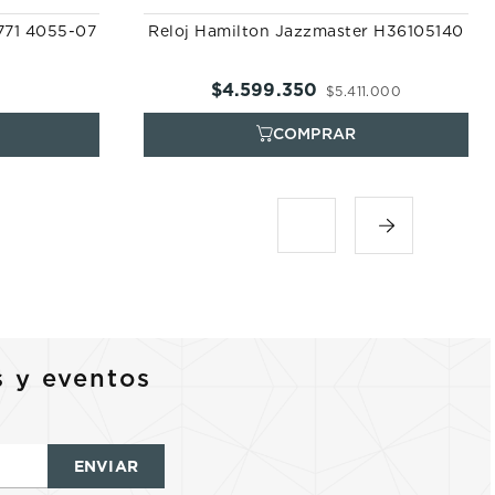
7771 4055-07
Reloj Hamilton Jazzmaster H36105140
$
4
.
599
.
350
$
5
.
411
.
000
s y eventos
ENVIAR