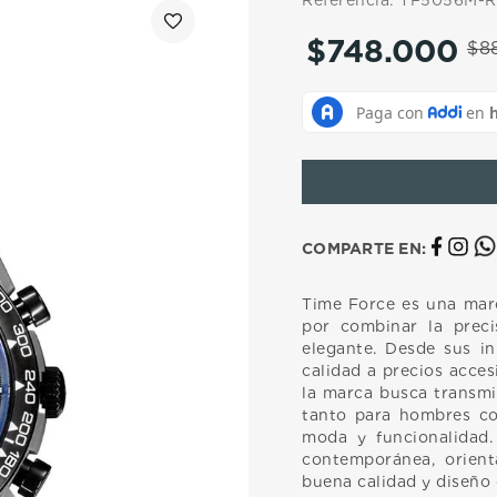
Referencia
:
TF5056M-R
10
.
casio
$
748
.
000
$
8
COMPARTE EN:
Time Force es una marc
por combinar la prec
elegante. Desde sus in
calidad a precios acces
la marca busca transmit
tanto para hombres co
moda y funcionalidad
contemporánea, orient
buena calidad y diseño d