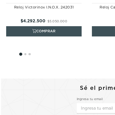
Reloj Victorinox I.N.O.X. 242031
Reloj C
$
4
.
292
.
500
$
5
.
050
.
000
Sé el prim
Ingresa tu email