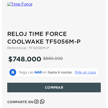
7
.
prx
8
.
mido
9
.
hamilton
10
.
casio
RELOJ TIME FORCE
COOLWAKE TF5056M-P
Referencia
:
TF5056M-P
$
748
.
000
$
880
.
000
COMPARTE EN: