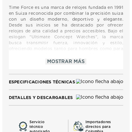
Time Force es una marca de relojes fundada en 1991
en Suiza reconocida por combinar la precisión suiza
con un diseño moderno, deportivo y elegante.
Desde sus inicios se ha destacado por ofrecer
relojes de alta calidad a precios accesibles. Bajo el
eslogan “Ultimate Concept Watches”, la marca
busca transmitir fuerza, innovación y estilo,
ofreciendo modelos tanto para hombres como para
mujeres, con colecciones que equilibran moda y
funcionalidad. Time Force mantiene una identidad
MOSTRAR MÁS
dinámica y contemporánea, orientada a quienes
buscan un reloj con carácter, de buena calidad y
diseño distintivo.
ESPECIFICACIONES TÉCNICAS
DETALLES Y DESCARGABLES
Servicio
Importadores
técnico
directos para
autorizado
Colombia