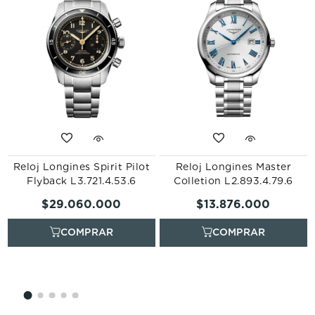
Reloj Longines Spirit Pilot
Reloj Longines Master
Flyback L3.721.4.53.6
Colletion L2.893.4.79.6
$
29
.
060
.
000
$
13
.
876
.
000