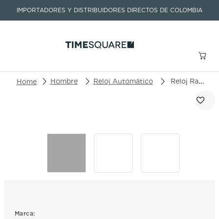
IMPORTADORES Y DISTRIBUIDORES DIRECTOS DE COLOMBIA
Buscar un producto o artículo
Hombre
Reloj Automático
Reloj Raymond Weil Freelancer 2790-ST-52051
TÉRMINOS MÁS BUSCADOS
1
.
seastar
2
.
aviation
3
.
tissot
4
.
integral
5
.
longines
6
.
prx
Marca: