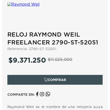
7
.
prc
8
.
hamilton
9
.
mido
10
.
casio
RELOJ RAYMOND WEIL
FREELANCER 2790-ST-52051
Referencia
:
2790-ST-52051
$
9
.
371
.
250
$
11
.
025
.
000
COMPARTE EN:
Raymond Weil es el nombre de una relojería suiza