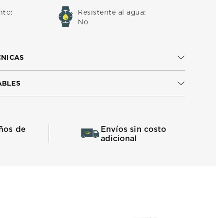
nto
:
Resistente al agua
:
No
CNICAS
ABLES
ños de
Envíos sin costo
adicional