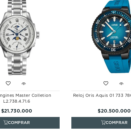
ngines Master Colletion
Reloj Oris Aquis 01 733 7
L2.738.4.71.6
$
21
.
730
.
000
$
20
.
500
.
000