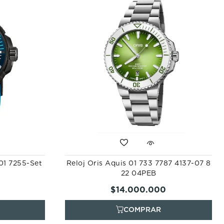
801 7255-Set
Reloj Oris Aquis 01 733 7787 4137-07 8
22 04PEB
$
14
.
000
.
000