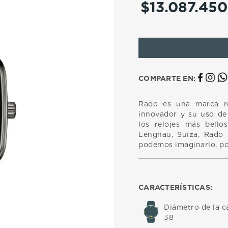
$
13
.
087
.
450
10
.
casio
COMPARTE EN:
Rado es una marca r
innovador y su uso de 
los relojes más bell
Lengnau, Suiza, Rado h
podemos imaginarlo, po
CARACTERÍSTICAS:
Diámetro de la c
38