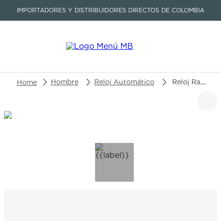
IMPORTADORES Y DISTRIBUIDORES DIRECTOS DE COLOMBIA
Buscar un producto o artículo
Hombre
Reloj Automático
Reloj Rado Hyperchrome R32.275.15.2
TÉRMINOS MÁS BUSCADOS
1
.
seastar
2
.
aviation
3
.
integral
4
.
tissot
5
.
longines
6
.
prx