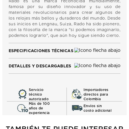
Rado es una marca reconocida mundialmente,
famosa por su diseño innovador y su uso de
materiales revolucionarios para crear algunos de
los relojes más bellos y duraderos del mundo. Desde
sus inicios en Lengnau, Suiza, Rado ha sido pionero,
con la filosofía de la marca "si podemos imaginarlo,
podemos lograrlo", que aún hoy sigue siendo cierto.
ESPECIFICACIONES TÉCNICAS
DETALLES Y DESCARGABLES
Servicio
Importadores
técnico
directos para
autorizado
Colombia
Más de 100
Envíos sin
años de
costo adicional
experiencia
TAMBIÉN TE PUEDE INTERESAR