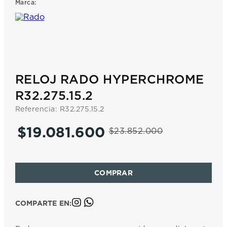
Marca:
7
.
prc
8
.
hamilton
9
.
mido
10
.
casio
RELOJ RADO HYPERCHROME
R32.275.15.2
Referencia
:
R32.275.15.2
$
19
.
081
.
600
$
23
.
852
.
000
COMPARTE EN: