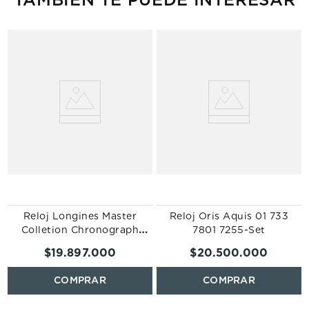
Reloj Longines Master
Reloj Oris Aquis 01 733
Colletion Chronograph
7801 7255-Set
L2.859.4.78.6
$
19
.
897
.
000
$
20
.
500
.
000