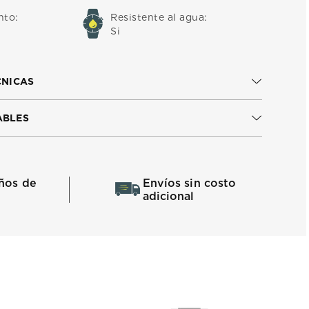
nto
:
Resistente al agua
:
Si
CNICAS
ABLES
ños de
Envíos sin costo
adicional