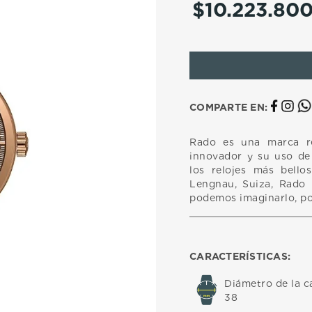
$
10
.
223
.
80
10
.
casio
COMPARTE EN:
Rado es una marca r
innovador y su uso de 
los relojes más bell
Lengnau, Suiza, Rado h
podemos imaginarlo, po
CARACTERÍSTICAS:
Diámetro de la c
38