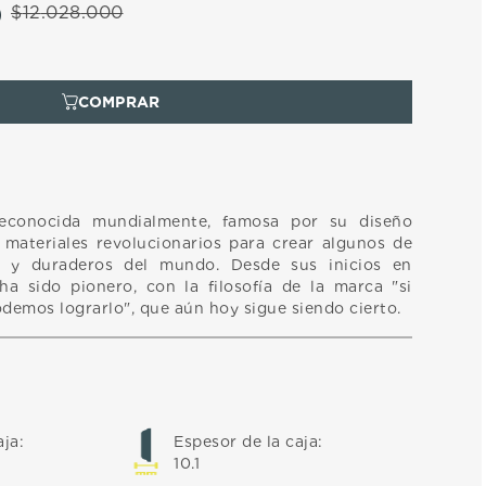
0
$
12
.
028
.
000
econocida mundialmente, famosa por su diseño
materiales revolucionarios para crear algunos de
os y duraderos del mundo. Desde sus inicios en
a sido pionero, con la filosofía de la marca "si
demos lograrlo", que aún hoy sigue siendo cierto.
aja
:
Espesor de la caja
:
10.1