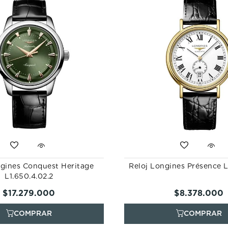
ngines Conquest Heritage
Reloj Longines Présence L4
L1.650.4.02.2
$
17
.
279
.
000
$
8
.
378
.
000