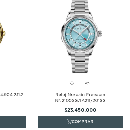
.904.2.11.2
Reloj Norqain Freedom
NN2100SG/IA211/201SG
$
23
.
450
.
000