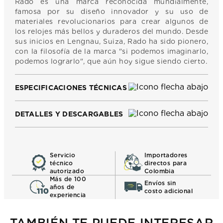
Rado es una marca reconocida mundialmente,
famosa por su diseño innovador y su uso de
materiales revolucionarios para crear algunos de
los relojes más bellos y duraderos del mundo. Desde
sus inicios en Lengnau, Suiza, Rado ha sido pionero,
con la filosofía de la marca "si podemos imaginarlo,
podemos lograrlo", que aún hoy sigue siendo cierto.
ESPECIFICACIONES TÉCNICAS
DETALLES Y DESCARGABLES
Servicio
Importadores
técnico
directos para
autorizado
Colombia
Más de 100
Envíos sin
años de
costo adicional
experiencia
TAMBIÉN TE PUEDE INTERESAR