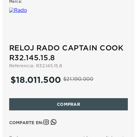
Marca:
7
.
prc
8
.
hamilton
9
.
mido
10
.
casio
RELOJ RADO CAPTAIN COOK
R32.145.15.8
Referencia
:
R32.145.15.8
$
18
.
011
.
500
$
21
.
190
.
000
COMPARTE EN: