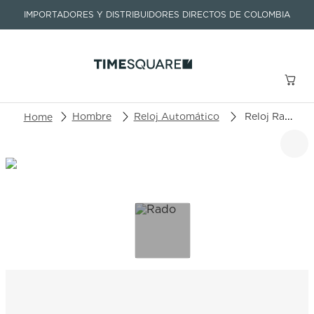
IMPORTADORES Y DISTRIBUIDORES DIRECTOS DE COLOMBIA
Buscar un producto o artículo
Hombre
Reloj Automático
Reloj Rado Captain Cook R32.145.15.8
TÉRMINOS MÁS BUSCADOS
1
.
seastar
2
.
aviation
3
.
integral
4
.
tissot
5
.
longines
6
.
prx