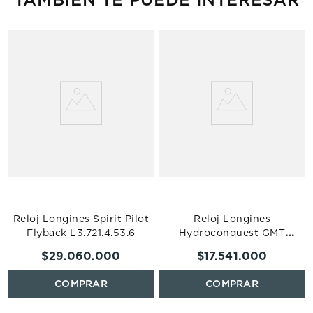
Reloj Longines Spirit Pilot
Reloj Longines
Flyback L3.721.4.53.6
Hydroconquest GMT
L3.890.4.96.6
$
29
.
060
.
000
$
17
.
541
.
000