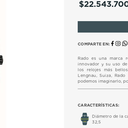
$
22
.
543
.
70
10
.
casio
COMPARTE EN:
Rado es una marca r
innovador y su uso de 
los relojes más bell
Lengnau, Suiza, Rado h
podemos imaginarlo, po
CARACTERÍSTICAS:
Diámetro de la c
32,5