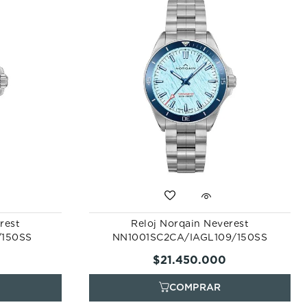
rest
Reloj Norqain Neverest
/150SS
NN1001SC2CA/IAGL109/150SS
$
21
.
450
.
000