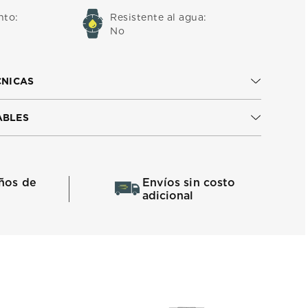
nto
:
Resistente al agua
:
No
CNICAS
ABLES
ños de
Envíos sin costo
adicional