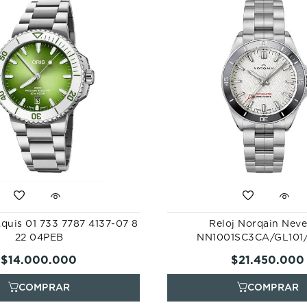
Aquis 01 733 7787 4137-07 8
Reloj Norqain Neve
22 04PEB
NN1001SC3CA/GL101
$
14
.
000
.
000
$
21
.
450
.
000