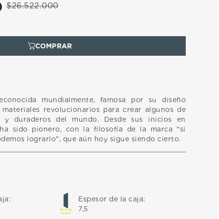
0
$
26
.
522
.
000
econocida mundialmente, famosa por su diseño
materiales revolucionarios para crear algunos de
os y duraderos del mundo. Desde sus inicios en
a sido pionero, con la filosofía de la marca "si
demos lograrlo", que aún hoy sigue siendo cierto.
aja
:
Espesor de la caja
:
7,5