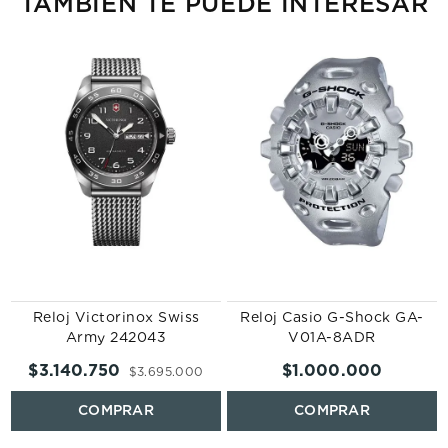
TAMBIÉN TE PUEDE INTERESAR
Reloj Victorinox Swiss
Reloj Casio G-Shock GA-
Army 242043
V01A-8ADR
$
3
.
140
.
750
$
1
.
000
.
000
$
3
.
695
.
000