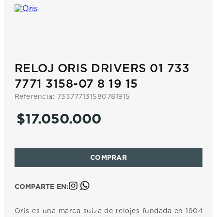
7
.
prx
8
.
hamilton
9
.
mido
10
.
casio
RELOJ ORIS DRIVERS 01 733
7771 3158-07 8 19 15
Referencia
:
733777131580781915
$
17
.
050
.
000
COMPARTE EN:
Oris es una marca suiza de relojes fundada en 1904