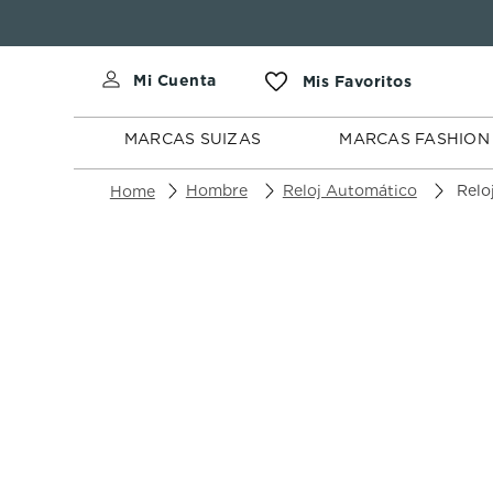
MARCAS
MARCAS
SUIZAS
FASHION
MARCAS SUIZAS
MARCAS FASHION
Hombre
Reloj Automático
Reloj Norqain