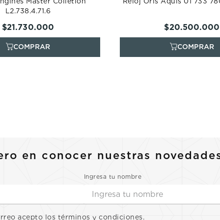
ngines Master Colletion
Reloj Oris Aquis 01 733 7
L2.738.4.71.6
$
21
.
730
.
000
$
20
.
500
.
000
ero en conocer nuestras novedade
Ingresa tu nombre
orreo acepto los términos y condiciones.