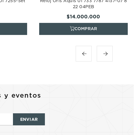
801 7255-Set
Reloj Oris Aquis 01 733 7787 4137-07 8
22 04PEB
$
14
.
000
.
000
s y eventos
ENVIAR