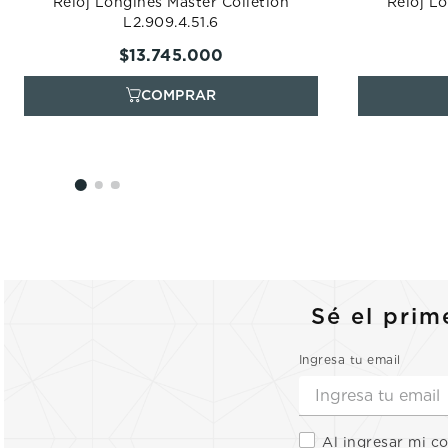
Reloj Longines Master Colletion
Reloj Lo
L2.909.4.51.6
$
13
.
745
.
000
Sé el prim
Ingresa tu email
Al ingresar mi c