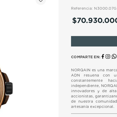
10
.
casio
Referencia
:
N3000.07G
$
70
.
930
.
00
COMPARTE EN:
NORQAIN es una marca 
ADN resuena con un 
constantemente hac
independiente, NORQAIN
innovadores y de alta
accionistas, garantizan
de nuestra comunidad
artesanía excepcional.