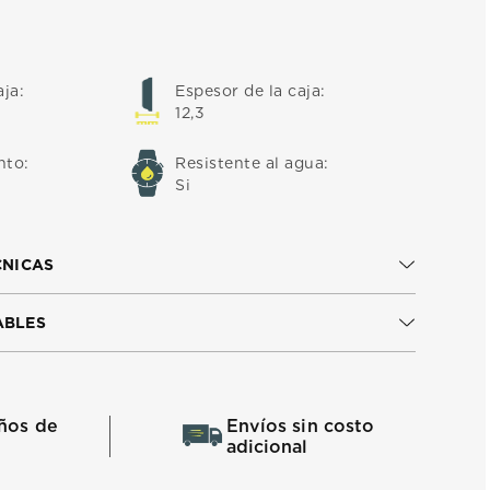
aja
:
Espesor de la caja
:
12,3
nto
:
Resistente al agua
:
Si
CNICAS
ABLES
ños de
Envíos sin costo
adicional