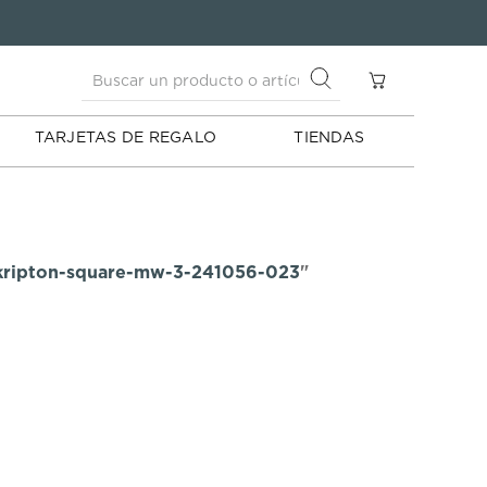
Buscar un producto o artículo
S
Buscar un producto o artículo
TARJETAS DE REGALO
TIENDAS
-kripton-square-mw-3-241056-023
"