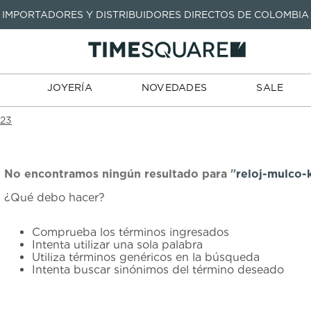
IMPORTADORES Y DISTRIBUIDORES DIRECTOS DE COLOMBIA
TARJETAS
JOYERÍA
NOVEDADES
SALE
TIENDA
DE REGALO
TÉRMINOS MÁS BUSCADOS
1
.
seastar
TÉRMINOS MÁS BUSCADOS
JOYERÍA
NOVEDADES
SALE
2
.
aviation
1
.
seastar
3
.
integral
023
2
.
aviation
4
.
tissot
3
.
integral
5
.
longines
4
.
tissot
No encontramos ningún resultado para "
reloj-mulco
6
.
prc
¿Qué debo hacer?
5
.
longines
7
.
prx
6
.
prc
Comprueba los términos ingresados
8
.
hamilton
Intenta utilizar una sola palabra
7
.
prx
Utiliza términos genéricos en la búsqueda
9
.
mido
Intenta buscar sinónimos del término deseado
8
.
hamilton
10
.
casio
9
.
mido