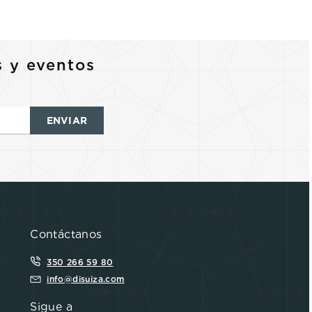
s y eventos
ENVIAR
Contáctanos
350 266 59 80
info@disuiza.com
Sigue a