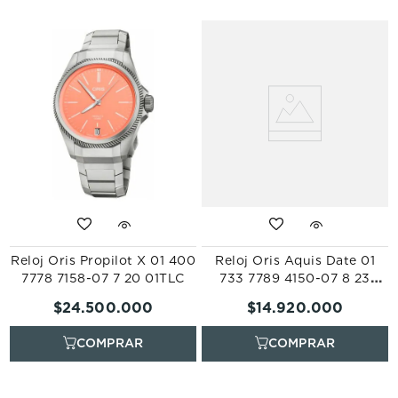
Reloj Oris Propilot X 01 400
Reloj Oris Aquis Date 01
7778 7158-07 7 20 01TLC
733 7789 4150-07 8 23
04PEB
$
24
.
500
.
000
$
14
.
920
.
000