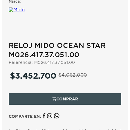
Marca:
7
.
prx
8
.
hamilton
9
.
mido
10
.
casio
RELOJ MIDO OCEAN STAR
M026.417.37.051.00
Referencia
:
M026.417.37.051.00
$
3
.
452
.
700
$
4
.
062
.
000
COMPARTE EN: