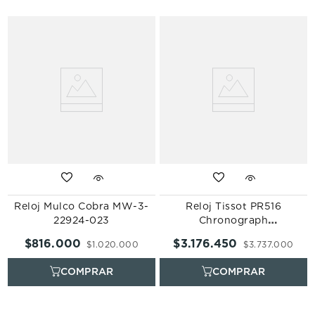
Reloj Mulco Cobra MW-3-
Reloj Tissot PR516
22924-023
Chronograph
T149.417.22.051.00
$
816
.
000
$
3
.
176
.
450
$
1
.
020
.
000
$
3
.
737
.
000