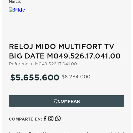
Marca:
7
.
prx
8
.
hamilton
9
.
mido
10
.
casio
RELOJ MIDO MULTIFORT TV
BIG DATE M049.526.17.041.00
Referencia
:
M049.526.17.041.00
$
5
.
655
.
600
$
6
.
284
.
000
COMPARTE EN: