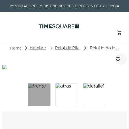
IMPORTADORES Y DISTRIBUIDORES DIRECTOS DE COLOMBIA
Buscar un producto o artículo
Hombre
Reloj de Pila
Reloj Mido Multifort TV Big Date M049.526.17.041.00
TÉRMINOS MÁS BUSCADOS
1
.
seastar
2
.
aviation
3
.
integral
4
.
tissot
5
.
longines
6
.
prc