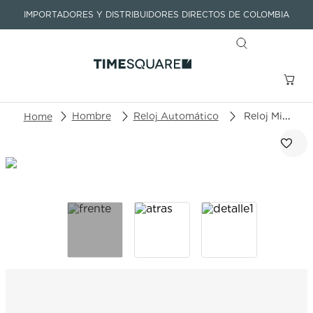
IMPORTADORES Y DISTRIBUIDORES DIRECTOS DE COLOMBIA
Buscar un producto o artículo
Hombre
Reloj Automático
Reloj Mido Multifort Powerwind M040.407.33.027.00
TÉRMINOS MÁS BUSCADOS
1
.
seastar
2
.
aviation
3
.
integral
4
.
tissot
5
.
longines
6
.
prx