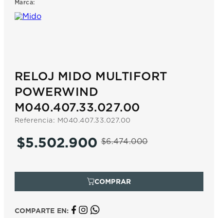
Marca:
7
.
prc
8
.
hamilton
9
.
mido
10
.
casio
RELOJ MIDO MULTIFORT
POWERWIND
M040.407.33.027.00
Referencia
:
M040.407.33.027.00
$
5
.
502
.
900
$
6
.
474
.
000
COMPARTE EN: