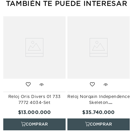
TAMBIÉN TE PUEDE INTERESAR
Reloj Oris Divers 01 733
Reloj Norqain Independence
7772 4034-Set
Skeleton
N3200.40S01.O01.R01
$
13
.
000
.
000
$
35
.
740
.
000