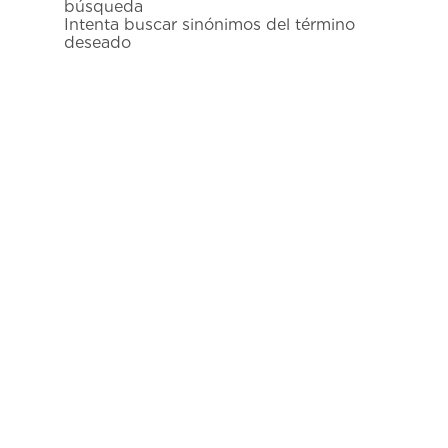
búsqueda
7
.
prc
Intenta buscar sinónimos del término
deseado
8
.
hamilton
9
.
mido
10
.
casio