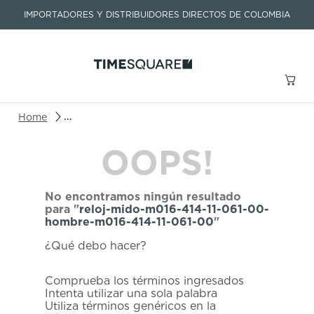
IMPORTADORES Y DISTRIBUIDORES DIRECTOS DE COLOMBIA
Buscar un producto o artículo
reloj-mido-m016-414-11-061-00-hombre-m016-414-
OOPS!
TÉRMINOS MÁS BUSCADOS
1
.
seastar
No encontramos ningún resultado
2
.
aviation
para "
reloj-mido-m016-414-11-061-00-
hombre-m016-414-11-061-00
"
3
.
integral
¿Qué debo hacer?
4
.
tissot
5
.
longines
Comprueba los términos ingresados
Intenta utilizar una sola palabra
6
.
prx
Utiliza términos genéricos en la