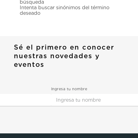
búsqueda
7
.
prx
Intenta buscar sinónimos del término
deseado
8
.
mido
9
.
hamilton
10
.
casio
Sé el primero en conocer
nuestras novedades y
eventos
Ingresa tu nombre