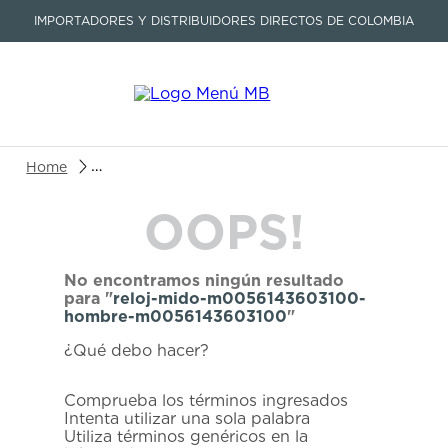
IMPORTADORES Y DISTRIBUIDORES DIRECTOS DE COLOMBIA
Buscar un producto o artículo
reloj-mido-m0056143603100-hombre-m0056143
OOPS!
TÉRMINOS MÁS BUSCADOS
1
.
seastar
No encontramos ningún resultado
2
.
aviation
para "
reloj-mido-m0056143603100-
hombre-m0056143603100
"
3
.
tissot
¿Qué debo hacer?
4
.
integral
5
.
longines
Comprueba los términos ingresados
Intenta utilizar una sola palabra
6
.
prc
Utiliza términos genéricos en la