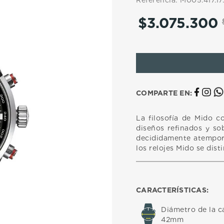
Referencia
:
M005.417.17
10
.
casio
$
3
.
075
.
300
COMPARTE EN:
La filosofía de Mido c
diseños refinados y sob
decididamente atempora
los relojes Mido se dist
CARACTERÍSTICAS:
Diámetro de la c
42mm