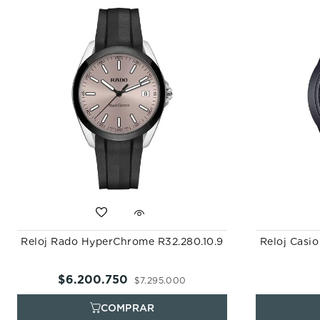
Reloj Rado HyperChrome R32.280.10.9
Reloj Casi
$
6
.
200
.
750
$
7
.
295
.
000