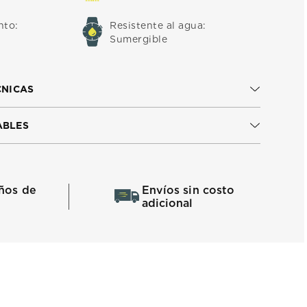
nto
:
Resistente al agua
:
Sumergible
CNICAS
ABLES
ños de
Envíos sin costo
adicional