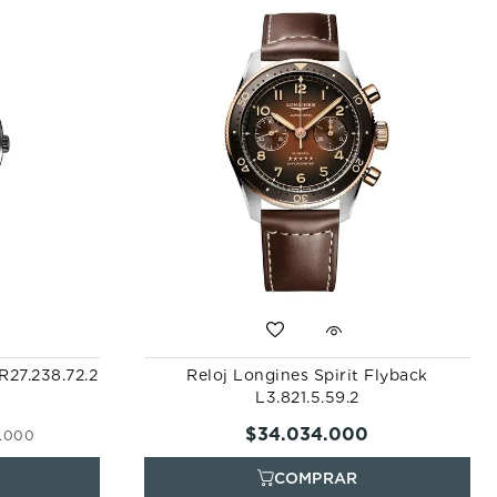
R27.238.72.2
Reloj Longines Spirit Flyback
L3.821.5.59.2
$
34
.
034
.
000
.
000