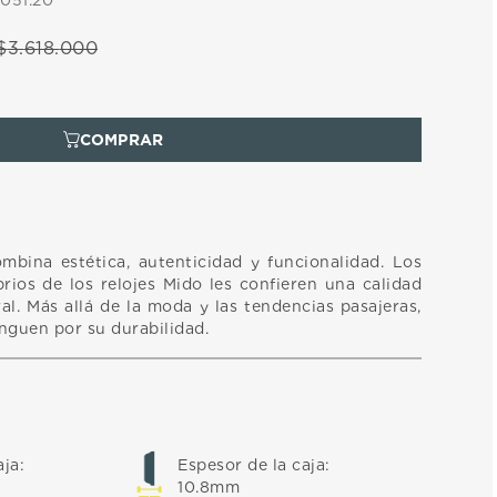
.051.20
$
3
.
618
.
000
ombina estética, autenticidad y funcionalidad. Los
rios de los relojes Mido les confieren una calidad
l. Más allá de la moda y las tendencias pasajeras,
inguen por su durabilidad.
aja
:
Espesor de la caja
:
10.8mm