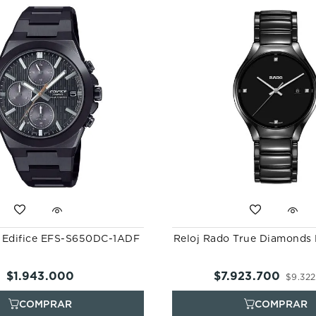
o Edifice EFS-S650DC-1ADF
Reloj Rado True Diamonds 
$
1
.
943
.
000
$
7
.
923
.
700
$
9
.
322