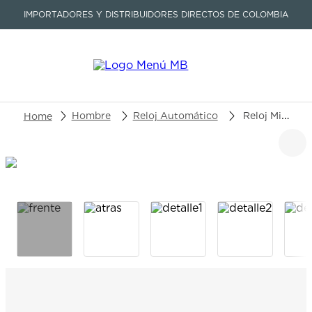
IMPORTADORES Y DISTRIBUIDORES DIRECTOS DE COLOMBIA
Buscar un producto o artículo
Hombre
Reloj Automático
Reloj Mido Ocean Star Gmt M026.629.17.051.00
TÉRMINOS MÁS BUSCADOS
1
.
seastar
2
.
aviation
3
.
tissot
4
.
integral
5
.
longines
6
.
prc