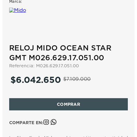
Marca:
7
.
prx
8
.
mido
9
.
hamilton
10
.
casio
RELOJ MIDO OCEAN STAR
GMT M026.629.17.051.00
Referencia
:
M026.629.17.051.00
$
6
.
042
.
650
$
7
.
109
.
000
COMPARTE EN: