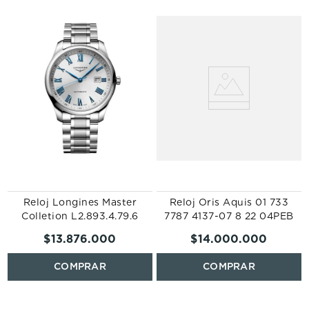
Reloj Longines Master
Reloj Oris Aquis 01 733
Colletion L2.893.4.79.6
7787 4137-07 8 22 04PEB
$
13
.
876
.
000
$
14
.
000
.
000