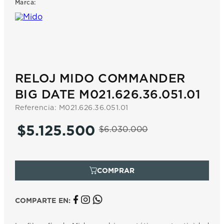
Marca:
7
.
prx
8
.
hamilton
9
.
mido
10
.
casio
RELOJ MIDO COMMANDER
BIG DATE M021.626.36.051.01
Referencia
:
M021.626.36.051.01
$
5
.
125
.
500
$
6
.
030
.
000
COMPARTE EN: