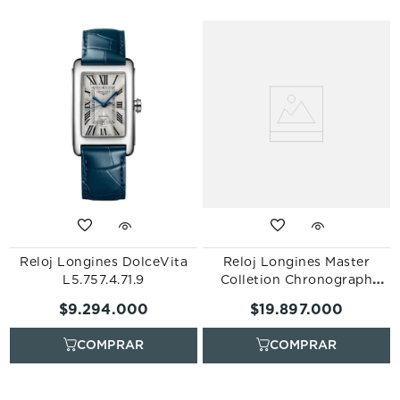
Reloj Longines DolceVita
Reloj Longines Master
L5.757.4.71.9
Colletion Chronograph
L2.859.4.78.6
$
9
.
294
.
000
$
19
.
897
.
000