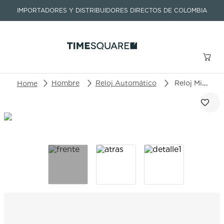
IMPORTADORES Y DISTRIBUIDORES DIRECTOS DE COLOMBIA
Buscar un producto o artículo
Hombre
Reloj Automático
Reloj Mido Commander Big Date M021.626.36.051.01
TÉRMINOS MÁS BUSCADOS
1
.
seastar
2
.
aviation
3
.
integral
4
.
tissot
5
.
longines
6
.
prc