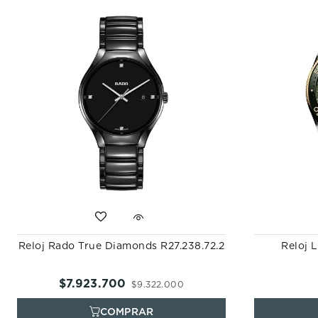
Reloj Rado True Diamonds R27.238.72.2
Reloj 
$
7
.
923
.
700
$
9
.
322
.
000