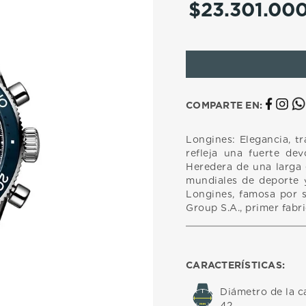
$
23
.
301
.
00
10
.
casio
COMPARTE EN:
Longines: Elegancia, tr
refleja una fuerte dev
Heredera de una larga
mundiales de deporte y
Longines, famosa por s
Group S.A., primer fabr
CARACTERÍSTICAS:
Diámetro de la c
42