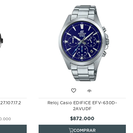
7.107.17.2
Reloj Casio EDIFICE EFV-630D-
2AVUDF
$
872
.
000
0
.
000