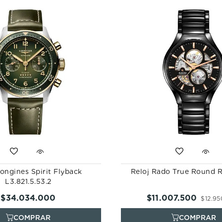
Longines Spirit Flyback
Reloj Rado True Round R2
L3.821.5.53.2
$
34
.
034
.
000
$
11
.
007
.
500
$
12
.
95