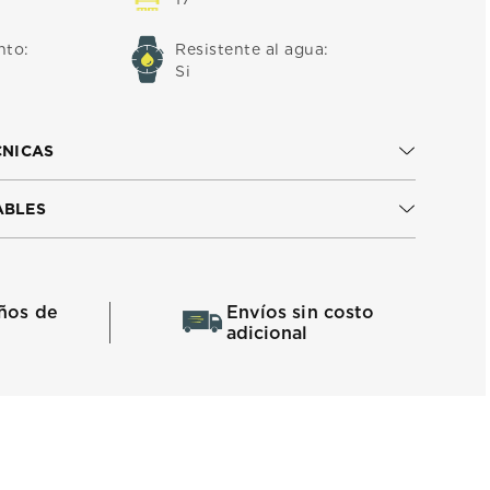
nto
:
Resistente al agua
:
Si
CNICAS
ABLES
ños de
Envíos sin costo
adicional