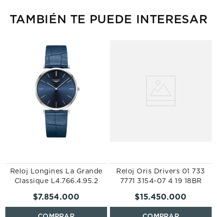
TAMBIÉN TE PUEDE INTERESAR
Reloj Longines La Grande
Reloj Oris Drivers 01 733
Classique L4.766.4.95.2
7771 3154-07 4 19 18BR
$
7
.
854
.
000
$
15
.
450
.
000