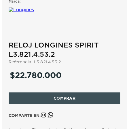
Marca:
7
.
prx
8
.
mido
9
.
hamilton
10
.
casio
RELOJ LONGINES SPIRIT
L3.821.4.53.2
Referencia
:
L3.821.4.53.2
$
22
.
780
.
000
COMPARTE EN: